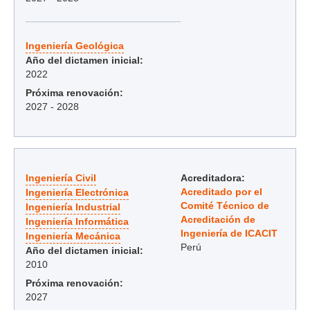
Ingeniería Geológica
Año del dictamen inicial:
2022
Próxima renovación:
2027 - 2028
Ingeniería Civil
Acreditadora:
Acreditado por el
Ingeniería Electrónica
Comité Técnico de
Ingeniería Industrial
Acreditación de
Ingeniería Informática
Ingeniería de ICACIT
Ingeniería Mecánica
Perú
Año del dictamen inicial:
2010
Próxima renovación:
2027