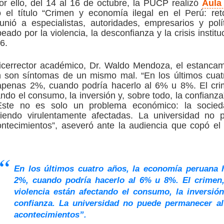
r ello, del 14 al 16 de octubre, la PUCP realizó
Aula
 el título “Crimen y economía ilegal en el Perú: ret
unió a especialistas, autoridades, empresarios y pol
eado por la violencia, la desconfianza y la crisis institu
6.
icerrector académico, Dr. Waldo Mendoza, el estanca
n son síntomas de un mismo mal. “En los últimos cuat
penas 2%, cuando podría hacerlo al 6% u 8%. El crim
ando el consumo, la inversión y, sobre todo, la confianza”
Este no es solo un problema económico: la sociedad
 siendo virulentamente afectadas. La universidad no
tecimientos”, aseveró ante la audiencia que copó el
En los últimos cuatro años, la economía peruana 
2%, cuando podría hacerlo al 6% u 8%. El crimen, 
violencia están afectando el consumo, la inversión
confianza. La universidad no puede permanecer a
acontecimientos”.