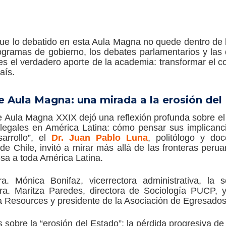
que lo debatido en esta Aula Magna no quede dentro de 
ogramas de gobierno, los debates parlamentarios y las 
 es el verdadero aporte de la academia: transformar el 
aís.
e Aula Magna: una mirada a la erosión del
 Aula Magna XXIX dejó una reflexión profunda sobre el 
 ilegales en América Latina: cómo pensar sus implicanci
arrollo”, el
Dr. Juan Pablo Luna
, politólogo y doc
de Chile, invitó a mirar más allá de las fronteras per
sa a toda América Latina.
. Mónica Bonifaz, vicerrectora administrativa, la 
a. Maritza Paredes, directora de Sociología PUCP, y
a Resources y presidente de la Asociación de Egresad
 sobre la “erosión del Estado”: la pérdida progresiva de 