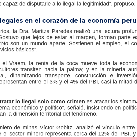
o capaz de disputarle a lo ilegal la legitimidad”, propuso.
legales en el corazón de la economía per
ios, la Dra. Maritza Paredes realizó una lectura prof
 Sostuvo que lejos de estar al margen, forman parte es
: “No son un mundo aparte. Sostienen el empleo, el c
vicios básicos”.
 el Vraem, la renta de la coca mueve toda la economí
ultores transiten hacia la palma; y en la minería aurí
l, dinamizando transporte, construcción e inversión
representan entre el 3% y el 4% del PBI, casi la mitad 
tratar lo ilegal solo como crimen
es atacar los síntom
ma económico y político”, señaló, insistiendo en polít
an la dimensión territorial del fenómeno.
eniero de minas Víctor Gobitz, analizó el vínculo entr
e el sector minero representa cerca del 12% del PBI, y 